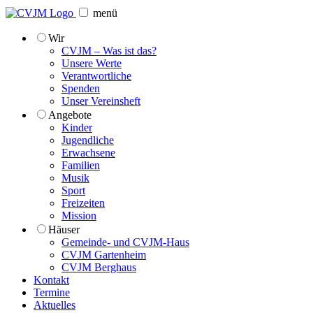
menü
Wir
CVJM – Was ist das?
Unsere Werte
Verantwortliche
Spenden
Unser Vereinsheft
Angebote
Kinder
Jugendliche
Erwachsene
Familien
Musik
Sport
Freizeiten
Mission
Häuser
Gemeinde- und CVJM-Haus
CVJM Gartenheim
CVJM Berghaus
Kontakt
Termine
Aktuelles